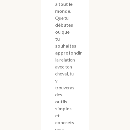
à
tout le
monde
.
Que tu
débutes
ou que
tu
souhaites
approfondir
la relation
avec ton
cheval, tu
y
trouveras
des
outils
simples
et
concrets
pour